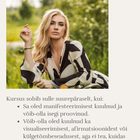
Kursus sobib sulle suurepäraselt, kui:
Sa oled manifesteerimisest kuulnud ja
võib‑olla isegi proovinud.
Võib-olla oled kuulnud ka
visualiseerimisest, afirmatsioonidest või
külgetõmbeseadusest, aga ei tea, kuidas