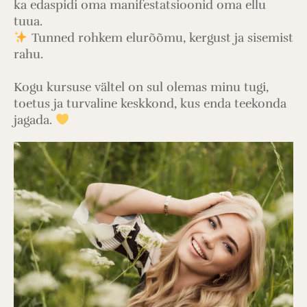
ka edaspidi oma manifestatsioonid oma ellu
tuua.
Tunned rohkem elurõõmu, kergust ja sisemist
rahu.
Kogu kursuse vältel on sul olemas minu tugi,
toetus ja turvaline keskkond, kus enda teekonda
jagada.