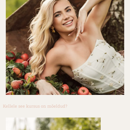
Kellele see kursus on mõeldud?