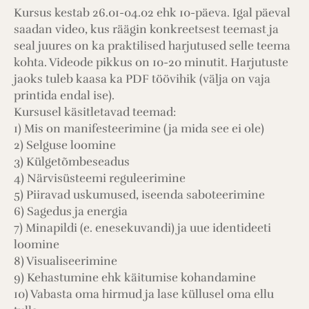
Kursus kestab 26.01-04.02 ehk 10-päeva. Igal päeval
saadan video, kus räägin konkreetsest teemast ja
seal juures on ka praktilised harjutused selle teema
kohta. Videode pikkus on 10-20 minutit. Harjutuste
jaoks tuleb kaasa ka PDF töövihik (välja on vaja
printida endal ise).
Kursusel käsitletavad teemad:
1) Mis on manifesteerimine (ja mida see ei ole)
2) Selguse loomine
3) Külgetõmbeseadus
4) Närvisüsteemi reguleerimine
5) Piiravad uskumused, iseenda saboteerimine
6) Sagedus ja energia
7) Minapildi (e. enesekuvandi) ja uue identideeti
loomine
8) Visualiseerimine
9) Kehastumine ehk käitumise kohandamine
10) Vabasta oma hirmud ja lase küllusel oma ellu