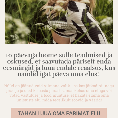
10 päevaga loome sulle teadmised ja
oskused, et saavutada päriselt enda
eesmärgid ja luua endale reaalsus, kus
naudid igat päeva oma elus!
Nüüd on jäänud vaid viimane valik - sa kas jätkad nii nagu
praegu ja oled ka aasta pärast samas kohas oma eluga või
võtad vastutuse ja lood muutuse, et hakata elama oma
unistuste elu, mida tegelikult soovid ja väärid!
TAHAN LUUA OMA PARIMAT ELU