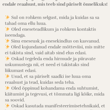
endale reaalsust, mis teeb sind päriselt õnnelikuks!
Sul on rohkem selgust, mida ja kuidas sa sa
tahad oma ellu luua.
Oled eneseteadlikum ja rohkem kontaktis
iseendaga.
Sinu eneseusk ja enesekindlus on kasvanud.
Oled kujundanud endale mõtteviisi, mis mitte
ei takista sind, vaid aitab sind elus edasi.
Oskad tegeleda enda hirmude ja piiravate
uskumustega nii, et need ei takistaks sind
liikumast edasi.
Usud, et sa päriselt saadki ise luua oma
reaalsust ja tead, kuidas seda teha.
Oled õppinud kohandama enda suhtumist,
käitumist ja tegevusi, et tõmmata ligi kõike, mida
sa soovid.
Oskad kasutada manifesteerimisetehnikaid, et