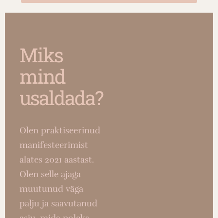
Miks
mind
usaldada?
Olen praktiseerinud
manifesteerimist
alates 2021 aastast.
Olen selle ajaga
muutunud väga
palju ja saavutanud
asju, mida poleks