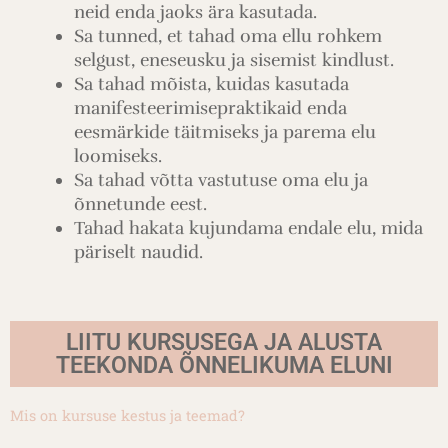
neid enda jaoks ära kasutada.
Sa tunned, et tahad oma ellu rohkem
selgust, eneseusku ja sisemist kindlust.
Sa tahad mõista, kuidas kasutada
manifesteerimisepraktikaid enda
eesmärkide täitmiseks ja parema elu
loomiseks.
Sa tahad võtta vastutuse oma elu ja
õnnetunde eest.
Tahad hakata kujundama endale elu, mida
päriselt naudid.
LIITU KURSUSEGA JA ALUSTA
TEEKONDA ÕNNELIKUMA ELUNI
Mis on kursuse kestus ja teemad?