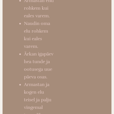
Armastan end
rohkem kui
eales varem.
Naudin oma
elu rohkem
kui eales
varem.
Ärkan igapäev
hea tunde ja
ootusega uue
päeva osas.
Armastan ja
kogen elu
teisel ja palju
vingemal