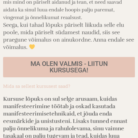
mis mind on päriselt aidanud ja tean, et need saavad
aidata ka sinul luua endale hoopis palju paremat,
vingemat ja õnnelikumat reaalsust.
Seega, kui tahad lõpuks päriselt liikuda selle elu
poole, mida päriselt südamest naudid, siis see
praegune võimalus on ainukordne. Anna endale see
võimalus.
MA OLEN VALMIS - LIITUN
KURSUSEGA!
Mida sa sellest kursusest saad?
Kursuse lõpuks on sul selge arusaam, kuidas
manifesteerimine töötab ja oskad kasutada
manifesteerimisetehnikaid, et jõuda enda
eesmärkide ja unistusteni. Lisaks tunned ennast
palju õnnelikuma ja rahulolevama, sinu vaimne
tasakaal on palju tugevam ja tead, kuidas luua