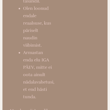
tasandil.
Olen loonud
endale
reaalsuse, kus
päriselt
naudin
viibimist.
Armastan
enda elu IGA
PÄEV, mitte ei
oota ainult
nädalavahetusi,
et end hästi
tunda.