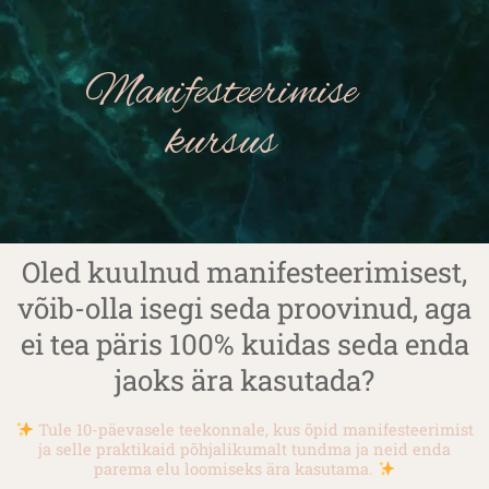
Manifesteerimise
kursus
Oled kuulnud manifesteerimisest,
võib-olla isegi seda proovinud, aga
ei tea päris 100% kuidas seda enda
jaoks ära kasutada?
Tule 10-päevasele teekonnale, kus õpid manifesteerimist
ja selle praktikaid põhjalikumalt tundma ja neid enda
parema elu loomiseks ära kasutama.