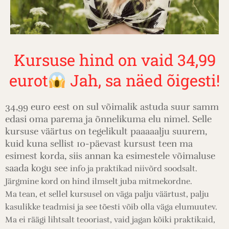
Kursuse hind on vaid 34,99
eurot
Jah, sa näed õigesti!
34,99 euro eest on sul võimalik astuda suur samm
edasi oma parema ja õnnelikuma elu nimel. Selle
kursuse väärtus on tegelikult paaaaalju suurem,
kuid kuna sellist 10-päevast kursust teen ma
esimest korda, siis annan ka esimestele võimaluse
saada kogu see
info ja praktikad niivõrd
soodsalt.
Järgmine kord on hind ilmselt juba mitmekordne.
Ma tean, et sellel kursusel on väga palju väärtust, palju
kasulikke teadmisi ja see tõesti võib olla väga elumuutev.
Ma ei räägi lihtsalt teooriast, vaid jagan kõiki praktikaid,