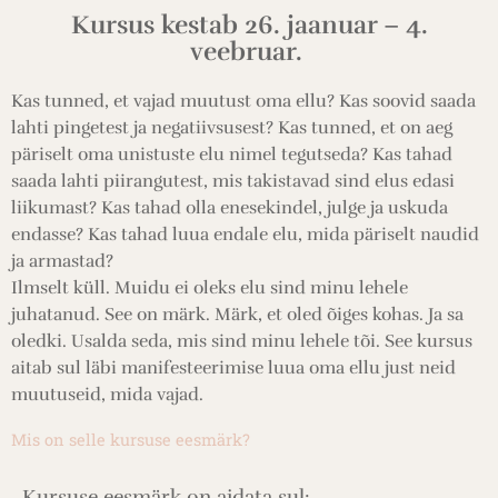
Kursus kestab 26. jaanuar – 4.
veebruar.
Kas tunned, et vajad muutust oma ellu? Kas soovid saada
lahti pingetest ja negatiivsusest? Kas tunned, et on aeg
päriselt oma unistuste elu nimel tegutseda? Kas tahad
saada lahti piirangutest, mis takistavad sind elus edasi
liikumast? Kas tahad olla enesekindel, julge ja uskuda
endasse? Kas tahad luua endale elu, mida päriselt naudid
ja armastad?
Ilmselt küll. Muidu ei oleks elu sind minu lehele
juhatanud. See on märk. Märk, et oled õiges kohas. Ja sa
oledki. Usalda seda, mis sind minu lehele tõi. See kursus
aitab sul läbi manifesteerimise luua oma ellu just neid
muutuseid, mida vajad.
Mis on selle kursuse eesmärk?
Kursuse eesmärk on aidata sul: