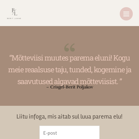
Skip
MAIN
to
MEN
content
“Mõtteviisi muutes parema eluni! Kogu
meie reaalsuse taju, tunded, kogemine ja
saavutused algavad mõtteviisist. ”
– Crisgel-Berit Poljakov
Liitu infoga, mis aitab sul luua parema elu!