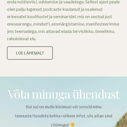
enda mõtteviisi, suhtumise ja vaadetega. Sellest ajast peale
olen palju lugenud, podcaste kuulanud ja osalenud
erinevatel koolitustel ja seminaridel, mis on seotud just
enesearengu,
mindset’
i, eesmärgistamise, manifesteerimise
jms teemadega, mis aitavad elada tervislikku, õnnelikku,
rahulolevat elu.
LOE LÄHEMALT
Võta minuga ühendust
Kui sul on mulle küsimusi või soovid minu
teenuste/toodete kohta rohkem infot, siis aitan sind
rõõmuga!