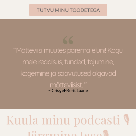
TUTVU MINU TOODETEGA
“Mõtteviisi muutes parema eluni! Kogu
meie reaalsus, tunded, tajumine,
kogemine ja saavutused algavad
mõtteviisist. ”
– Crisgel-Berit Laane
Kuula minu podcasti 🎙
Järgmine tase🎙