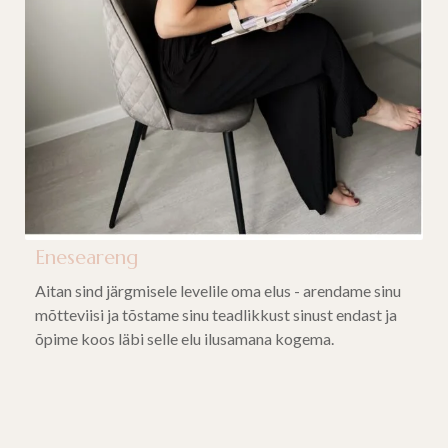
Eneseareng
Aitan sind järgmisele levelile oma elus - arendame sinu
mõtteviisi ja tõstame sinu teadlikkust sinust endast ja
õpime koos läbi selle elu ilusamana kogema.