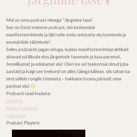
Mul on oma podcast nimega “Järgmine tase”.
See on Eesti esimene podcast, mis keskendub
manifesteerimisele ja läbi selle enda unistuste elu loomisele ja
eesmärkide täitmisele!
Selles podcastis jagan sinuga, kuidas manifesteerimispraktikad
aitavad sul liikuda elus järgmisele tasemele ja luua paremat,
õnnelikumat ja edukamat elu! Olen ise sel teekonnal olnud juba
aastaid ja kuigi see teekond on alles täiega käimas, siis tahan ka
sind sellele rongile tõmmata – hakkame looma päriselt oma
parimat elu!
Podcasti saad kuulata:
Spotifys
Apple Podcastis
Castboxis
Podcast Playeris