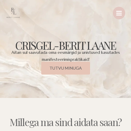
Skip
MAIN
to
MEN
content
CRISGEL-BERIT LAANE
Aitan sul saavutada oma eesmärgid ja unistused kasutades
manifesteerimispraktikaid!
TUTVU MINUGA
Millega ma sind aidata saan?