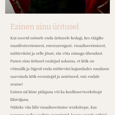
Esinen sinu üritusel
Kui soovid mõnele enda üritusele kedagi, kes räägiks
manifesteerimisest, enesearengust, visualiseerimisest,
mõtteviisist ja selle jõust, siis võta minuga ühendust.
Panen sinu üritusel osalejad uskuma, et kõik on
võimalik ja õigesti enda mõtteviisi kujundades suudame
saavutada kõik eesmärgid ja unistused, mis endale
seame!
Esinen nii kõne pidajana või ka koolituse/workshopi
läbiviijana.
Näiteks viin läbi visualiseerimise workshope, kus
paneme paika osaliste eesmärgid, loome nende põhjal