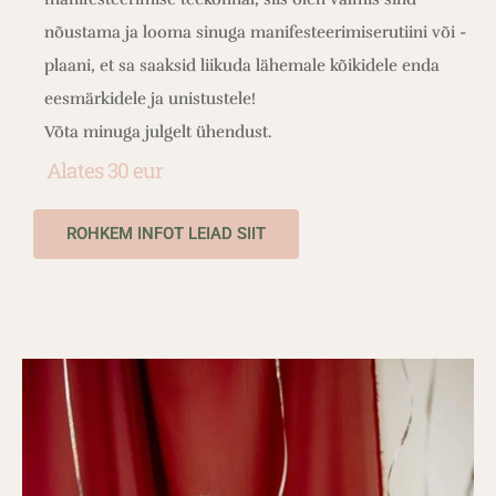
nõustama ja looma sinuga manifesteerimiserutiini või -
plaani, et sa saaksid liikuda lähemale kõikidele enda
eesmärkidele ja unistustele!
Võta minuga julgelt ühendust.
Alates 30 eur
ROHKEM INFOT LEIAD SIIT