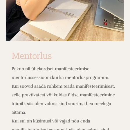
Mentorlus
Pakun nii ühekordset manifesteerimise
mentorlussessiooni kui ka mentorlusprogrammi.
Kui soovid saada rohkem teada manifesteerimisest,
selle praktikatest või kuidas üldse manifesteerimine
toimib, siis olen valmis sind suurima hea meelega
aitama.
Kui sul on küsimusi või vajad nõu enda
manifesteerimise teekonnal, siis olen valmis sind