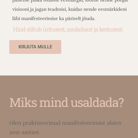
visiooni ja jagan teadmisi, kuidas nende eesmärkideni
läbi manifesteerimise ka päriselt jõuda.
Hind sõltub üritusest, asukohast ja kestusest.
KIRJUTA MULLE
Miks mind usaldada?
Olen praktiseerinud manifesteerimist alates
2021 aastast.