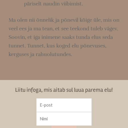
päriselt naudin viibimist.
Ma olen nii õnnelik ja põnevil kõige üle, mis on
veel ees ja ma tean, et see teekond tuleb vägev.
Soovin, et iga inimene saaks tunda elus seda
tunnet. Tunnet, kus koged elu põnevuses,
kerguses ja rahuolutundes.
Liitu infoga, mis aitab sul luua parema elu!